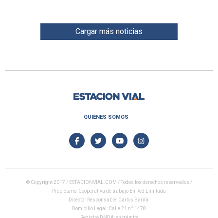
Cargar más noticias
QUIÉNES SOMOS
© Copyright 2017 / ESTACIONVIAL.COM / Todos los derechos reservados /
Propietario: Cooperativa de trabajo En Red Limitada
Director Responsable: Carlos Barilá
Domicilio Legal: Calle 21 n° 1478
Registro DNDA: en trámite