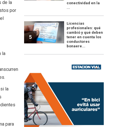
 de la
conectividad en la
...
astos por
el
Licencias
profesionales: qué
cambió y qué deben
5
tener en cuenta los
conductores
bonaere...
 la
ranscurren
es.
si la
s
ndientes
ma para