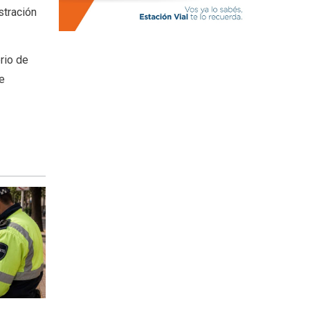
stración
rio de
e