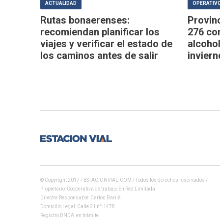
ACTUALIDAD
OPERATIVO
Rutas bonaerenses:
Provin
recomiendan planificar los
276 co
viajes y verificar el estado de
alcoho
los caminos antes de salir
inviern
© Copyright 2017 / ESTACIONVIAL.COM / Todos los derechos reservados /
Propietario: Cooperativa de trabajo En Red Limitada
Director Responsable: Carlos Barilá
Domicilio Legal: Calle 21 n° 1478
Registro DNDA: en trámite