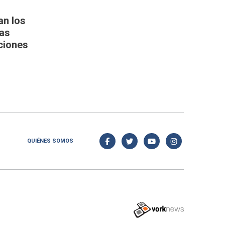
an los
las
ciones
QUIÉNES SOMOS