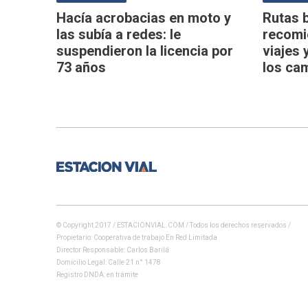
Hacía acrobacias en moto y
Rutas 
las subía a redes: le
recomie
suspendieron la licencia por
viajes 
73 años
los cam
© Copyright 2017 / ESTACIONVIAL.COM / Todos los derechos reservados /
Propietario: Cooperativa de trabajo En Red Limitada
Director Responsable: Carlos Barilá
Domicilio Legal: Calle 21 n° 1478
Registro DNDA: en trámite