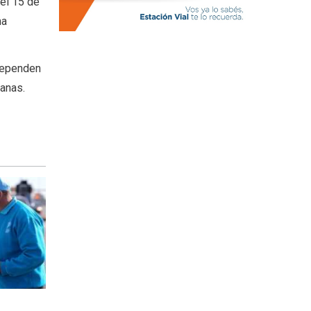
 el 15 de
ma
 dependen
manas.