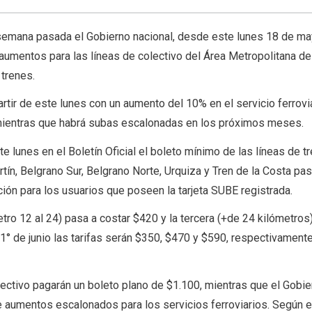
 semana pasada el Gobierno nacional, desde este lunes 18 de ma
 aumentos para las líneas de colectivo del Área Metropolitana d
 trenes.
artir de este lunes con un aumento del 10% en el servicio ferrovia
mientras que habrá subas escalonadas en los próximos meses.
 lunes en el Boletín Oficial el boleto mínimo de las líneas de t
tín, Belgrano Sur, Belgrano Norte, Urquiza y Tren de la Costa pa
ión para los usuarios que poseen la tarjeta SUBE registrada.
etro 12 al 24) pasa a costar $420 y la tercera (+de 24 kilómetro
1° de junio las tarifas serán $350, $470 y $590, respectivament
ctivo pagarán un boleto plano de $1.100, mientras que el Gobie
aumentos escalonados para los servicios ferroviarios. Según e