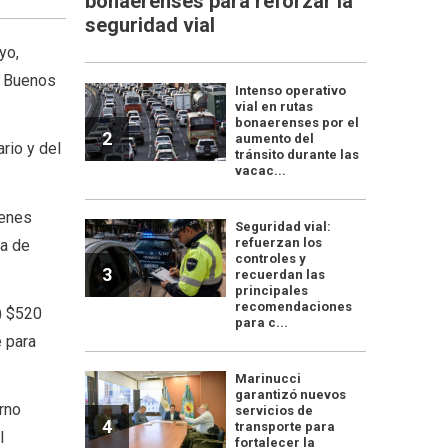
bonaerenses para reforzar la
seguridad vial
yo,
e Buenos
Intenso operativo
vial en rutas
bonaerenses por el
2
aumento del
rio y del
tránsito durante las
vacac...
renes
Seguridad vial:
refuerzan los
sa de
controles y
3
recuerdan las
principales
recomendaciones
s) $520
para c...
e para
Marinucci
garantizó nuevos
rno
servicios de
4
transporte para
l
fortalecer la