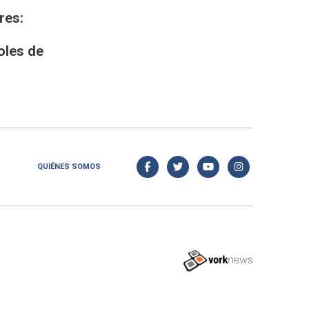
res:
oles de
QUIÉNES SOMOS