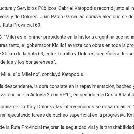
ructura y Servicios Públicos, Gabriel Katopodis recorrió junto al 
ivera; y de Dolores, Juan Pablo García las obras viales que se de
 Ruta Provincial 63.
 “Milei es el primer presidente en la historia argentina que no i
tras tanto, el gobernador Kicillof avanza con obras en toda la prov
30 km de la Ruta 63, entre Tordillo y Dolores, beneficia al turism
l de las y los bonaerenses”.
Milei sí o Milei no”, concluyó Katopodis.
da descendente, la obra consiste en la repavimentación, bacheo 
za, que une la Autovía 2 con RP11, en sentido a la Costa Atlánti
quina de Crotto y Dolores, las intervenciones se desarrollan en 
an ejecutando tareas de bacheo superficial en la progresiva Km
 la Ruta Provincial mejoran la seguridad vial y la transitabilida