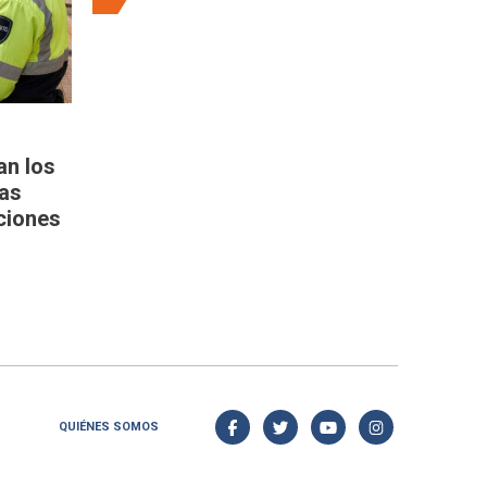
an los
las
ciones
QUIÉNES SOMOS