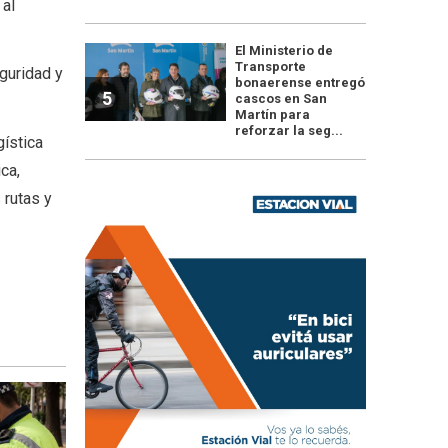
 al
El Ministerio de
Transporte
eguridad y
bonaerense entregó
5
cascos en San
Martín para
reforzar la seg...
gística
ca,
 rutas y