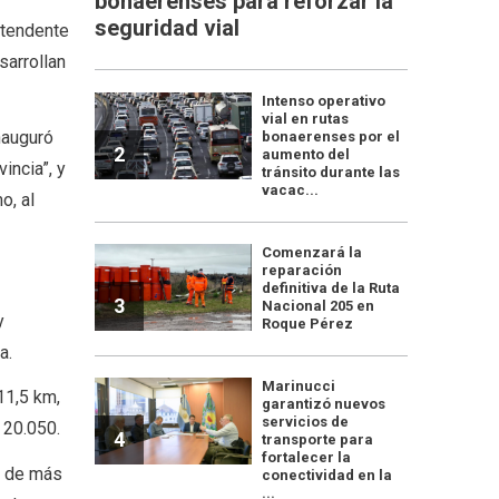
bonaerenses para reforzar la
seguridad vial
intendente
sarrollan
Intenso operativo
vial en rutas
nauguró
bonaerenses por el
2
aumento del
incia”, y
tránsito durante las
vacac...
o, al
Comenzará la
reparación
definitiva de la Ruta
3
Nacional 205 en
y
Roque Pérez
ca.
Marinucci
11,5 km,
garantizó nuevos
servicios de
 20.050.
4
transporte para
fortalecer la
d de más
conectividad en la
...