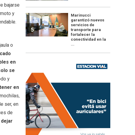
re bajarse
 moto y
Marinucci
garantizó nuevos
endable.
servicios de
5
transporte para
fortalecer la
conectividad en la
...
jaula o
rcado
bles en
solo se
odo y
tener en
 mochilas,
e ser, en
ces de
 dejar