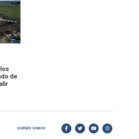
 los
tado de
lir
QUIÉNES SOMOS