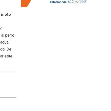
n moto
er
al perro
 agua.
ido. De
ar este