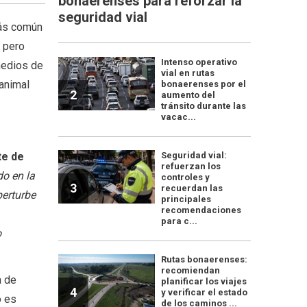
bonaerenses para reforzar la
seguridad vial
más común
, pero
Intenso operativo
medios de
vial en rutas
 animal
bonaerenses por el
2
aumento del
tránsito durante las
vacac...
te de
Seguridad vial:
refuerzan los
do en la
controles y
3
recuerdan las
perturbe
principales
recomendaciones
para c...
o
Rutas bonaerenses:
recomiendan
a de
planificar los viajes
4
y verificar el estado
o es
de los caminos ...