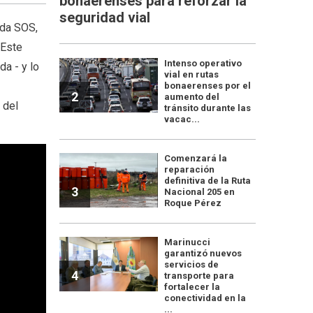
bonaerenses para reforzar la
seguridad vial
ada SOS,
 Este
Intenso operativo
da - y lo
vial en rutas
bonaerenses por el
2
aumento del
 del
tránsito durante las
vacac...
Comenzará la
reparación
definitiva de la Ruta
3
Nacional 205 en
Roque Pérez
Marinucci
garantizó nuevos
servicios de
4
transporte para
fortalecer la
conectividad en la
...