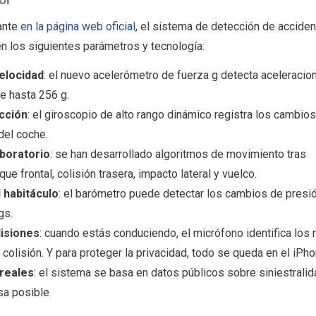
cante
en la página web oficial
, el sistema de detección de acciden
n los siguientes parámetros y tecnología:
elocidad
: el nuevo acelerómetro de fuerza g detecta aceleracio
e hasta 256 g.
cción
: el giroscopio de alto rango dinámico registra los cambio
 del coche.
aboratorio
: se han desarrollado algoritmos de movimiento tras
 frontal, colisión trasera, impacto lateral y vuelco.
 habitáculo
: el barómetro puede detectar los cambios de presi
gs.
lisiones
: cuando estás conduciendo, el micrófono identifica los 
olisión. Y para proteger la privacidad, todo se queda en el iPho
 reales
: el sistema se basa en datos públicos sobre siniestralid
sa posible