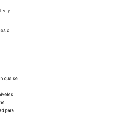
tes y
nes o
s
ón que se
niveles
ne.
ad para