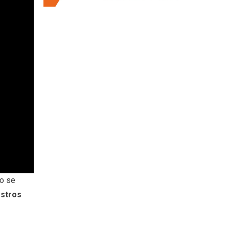
no se
estros