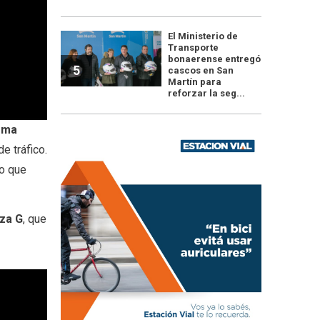
El Ministerio de
Transporte
bonaerense entregó
5
cascos en San
Martín para
reforzar la seg...
rma
e tráfico.
lo que
rza G
, que