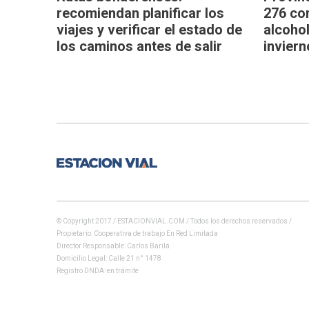
recomiendan planificar los
276 co
viajes y verificar el estado de
alcoho
los caminos antes de salir
inviern
© Copyright 2017 / ESTACIONVIAL.COM / Todos los derechos reservados /
Propietario: Cooperativa de trabajo En Red Limitada
Director Responsable: Carlos Barilá
Domicilio Legal: Calle 21 n° 1478
Registro DNDA: en trámite