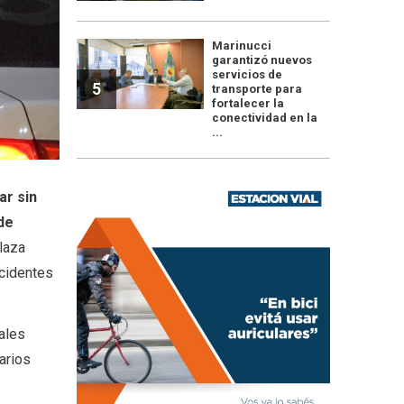
Marinucci
garantizó nuevos
servicios de
5
transporte para
fortalecer la
conectividad en la
...
ar sin
de
laza
ncidentes
ales
arios