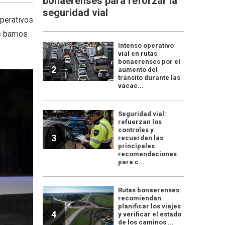
bonaerenses para reforzar la
seguridad vial
operativos
 barrios
Intenso operativo
vial en rutas
bonaerenses por el
2
aumento del
tránsito durante las
vacac...
Seguridad vial:
refuerzan los
controles y
3
recuerdan las
principales
recomendaciones
para c...
Rutas bonaerenses:
recomiendan
planificar los viajes
4
y verificar el estado
de los caminos ...