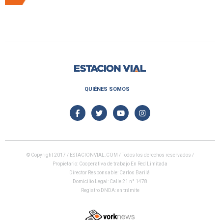
QUIÉNES SOMOS
© Copyright 2017 / ESTACIONVIAL.COM / Todos los derechos reservados /
Propietario: Cooperativa de trabajo En Red Limitada
Director Responsable: Carlos Barilá
Domicilio Legal: Calle 21 n° 1478
Registro DNDA: en trámite