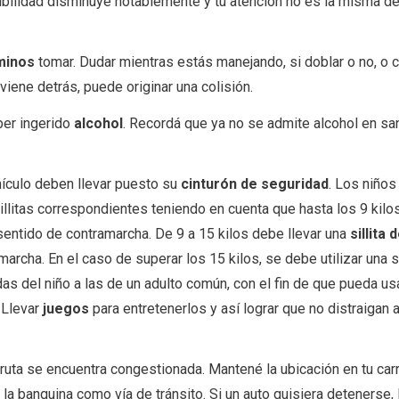
isibilidad disminuye notablemente y tu atención no es la misma d
minos
tomar. Dudar mientras estás manejando, si doblar o no, o 
 viene detrás, puede originar una colisión.
ber ingerido
alcohol
. Recordá que ya no se admite alcohol en san
hículo deben llevar puesto su
cinturón de seguridad
. Los niño
sillitas correspondientes teniendo en cuenta que hasta los 9 kilos 
 sentido de contramarcha. De 9 a 15 kilos debe llevar una
sillita 
marcha. En el caso de superar los 15 kilos, se debe utilizar una s
as del niño a las de un adulto común, con el fin de que pueda us
 Llevar
juegos
para entretenerlos y así lograr que no distraigan a
a ruta se encuentra congestionada. Mantené la ubicación en tu carri
 la banquina como vía de tránsito. Si un auto quisiera detenerse, 