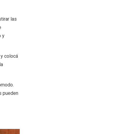
stirar las
e
o y
 y colocá
la
cómodo.
as pueden