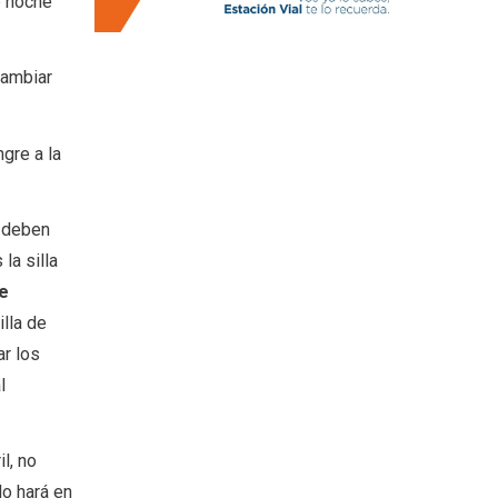
e noche
cambiar
gre a la
s deben
la silla
de
illa de
ar los
l
l, no
lo hará en