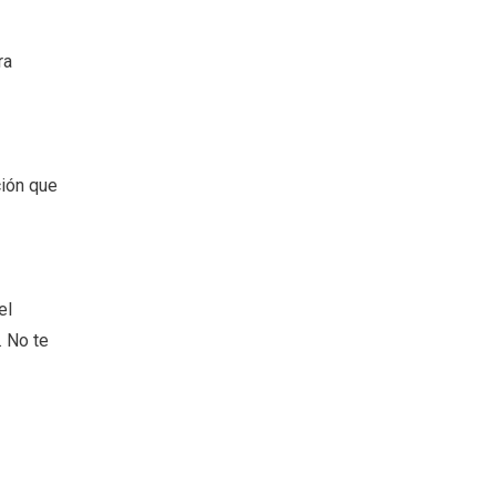
ra
ción que
el
. No te