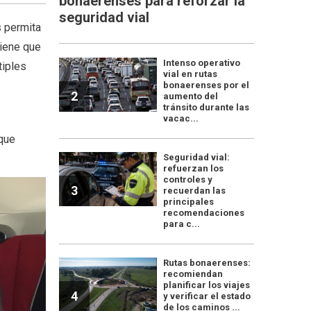
bonaerenses para reforzar la
seguridad vial
s permita
tiene que
Intenso operativo
tiples
vial en rutas
bonaerenses por el
2
aumento del
tránsito durante las
vacac...
 que
Seguridad vial:
refuerzan los
controles y
3
recuerdan las
principales
recomendaciones
para c...
Rutas bonaerenses:
recomiendan
planificar los viajes
4
y verificar el estado
de los caminos ...