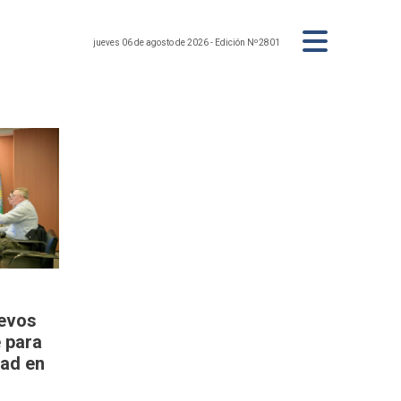
jueves 06 de agosto de 2026
- Edición Nº2801
uevos
 para
dad en