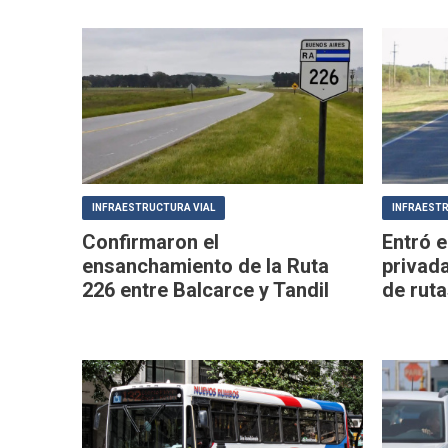
INFRAESTRUCTURA VIAL
INFRAESTR
Confirmaron el
Entró e
ensanchamiento de la Ruta
privada
226 entre Balcarce y Tandil
de rut