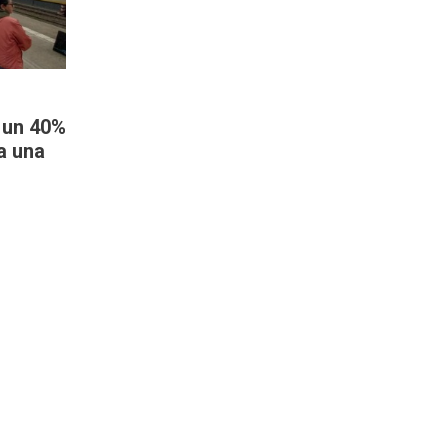
á un 40%
a una