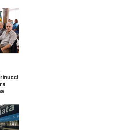
s
rinucci
ra
na